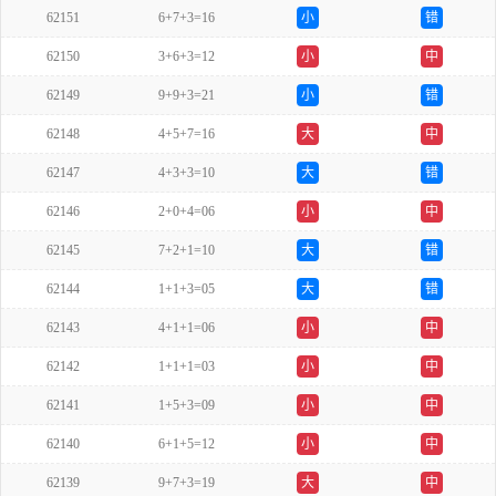
62151
6+7+3=16
小
错
62150
3+6+3=12
小
中
62149
9+9+3=21
小
错
62148
4+5+7=16
大
中
62147
4+3+3=10
大
错
62146
2+0+4=06
小
中
62145
7+2+1=10
大
错
62144
1+1+3=05
大
错
62143
4+1+1=06
小
中
62142
1+1+1=03
小
中
62141
1+5+3=09
小
中
62140
6+1+5=12
小
中
62139
9+7+3=19
大
中