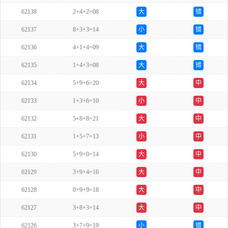
62138
2+4+2=08
大
错
62137
8+3+3=14
小
错
62136
4+1+4=09
大
错
62135
1+4+3=08
大
错
62134
5+9+6=20
大
中
62133
1+3+6=10
小
中
62132
5+8+8=21
大
中
62131
1+5+7=13
小
中
62130
5+9+0=14
大
中
62129
3+9+4=16
大
中
62128
0+9+9=18
大
中
62127
3+8+3=14
大
中
62126
3+7+9=19
小
错