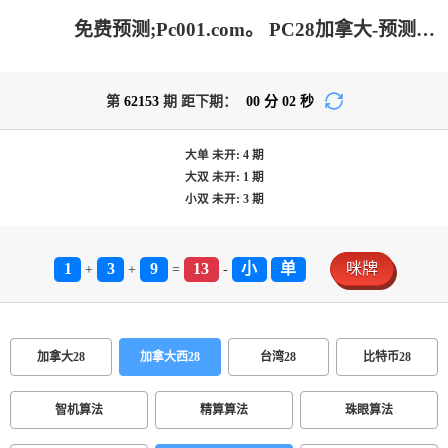
免费预测;Pc001.com。 PC28加拿大-预测网站|加拿大预测pc2.8咪牌|加拿大pc走势预测|加拿大咪牌刮刮结果|PC在线预测网站|PC加拿大2.8预测结果_做最专业的预测分析走势网站!
第
62153
期 距下期：
00
分
02
秒
大单
未开:
4
期
大双
未开:
1
期
小双
未开:
3
期
1
3
9
13
小
单
咪牌
+
+
=
-
加拿大28
加拿大西28
台湾28
比特币28
智机算法
精算算法
珠眼算法