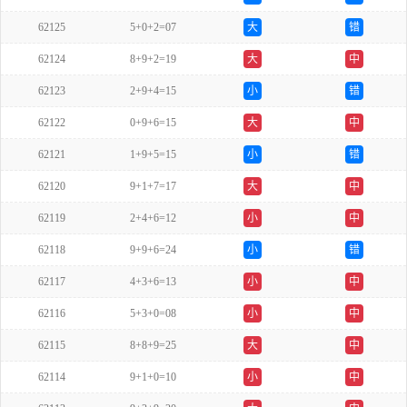
62125
5+0+2=07
大
错
62124
8+9+2=19
大
中
62123
2+9+4=15
小
错
62122
0+9+6=15
大
中
62121
1+9+5=15
小
错
62120
9+1+7=17
大
中
62119
2+4+6=12
小
中
62118
9+9+6=24
小
错
62117
4+3+6=13
小
中
62116
5+3+0=08
小
中
62115
8+8+9=25
大
中
62114
9+1+0=10
小
中