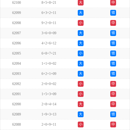
62100
8+5+8=21
大
中
62099
6+3+2=11
大
错
62098
9+2+0=11
小
中
62097
3+6+0=09
大
错
62096
4+2+6=12
大
错
62095
6+8+7=21
小
错
62094
1+1+0=02
大
错
62093
6+2+1=09
大
错
62092
2+0+0=02
小
中
62091
1+5+3=09
小
中
62090
2+8+4=14
大
中
62089
1+9+3=13
大
错
62088
2+0+9=11
小
中