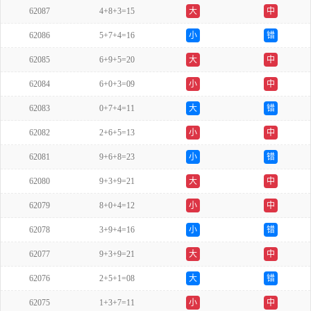
62087
4+8+3=15
大
中
62086
5+7+4=16
小
错
62085
6+9+5=20
大
中
62084
6+0+3=09
小
中
62083
0+7+4=11
大
错
62082
2+6+5=13
小
中
62081
9+6+8=23
小
错
62080
9+3+9=21
大
中
62079
8+0+4=12
小
中
62078
3+9+4=16
小
错
62077
9+3+9=21
大
中
62076
2+5+1=08
大
错
62075
1+3+7=11
小
中