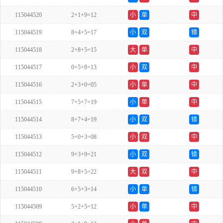
115044520
2+1+9=12
小
单
中
115044519
8+4+5=17
小
双
错
115044518
2+8+5=15
大
单
中
115044517
0+5+8=13
小
双
中
115044516
2+3+0=05
小
单
中
115044515
7+5+7=19
小
单
中
115044514
8+7+4=19
小
双
错
115044513
5+0+3=08
小
双
中
115044512
9+3+9=21
小
双
错
115044511
9+8+5=22
大
双
中
115044510
6+5+3=14
小
单
错
115044509
5+2+5=12
小
单
中