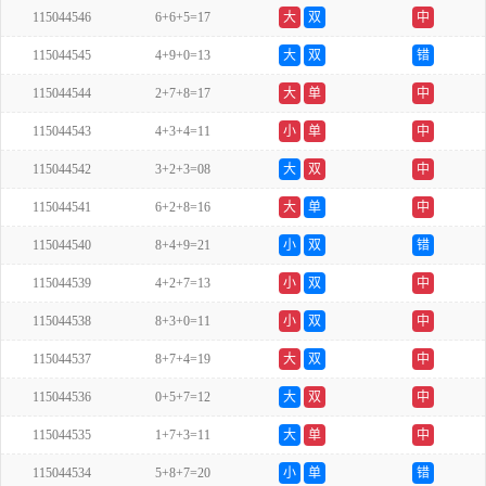
115044546
6+6+5=17
大
双
中
115044545
4+9+0=13
大
双
错
115044544
2+7+8=17
大
单
中
115044543
4+3+4=11
小
单
中
115044542
3+2+3=08
大
双
中
115044541
6+2+8=16
大
单
中
115044540
8+4+9=21
小
双
错
115044539
4+2+7=13
小
双
中
115044538
8+3+0=11
小
双
中
115044537
8+7+4=19
大
双
中
115044536
0+5+7=12
大
双
中
115044535
1+7+3=11
大
单
中
115044534
5+8+7=20
小
单
错