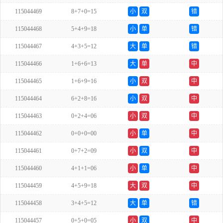
115044469
8+7+0=15
小
双
错
115044468
5+4+9=18
小
单
错
115044467
4+3+5=12
大
单
错
115044466
1+6+6=13
大
单
中
115044465
1+6+9=16
小
双
中
115044464
6+2+8=16
小
双
中
115044463
0+2+4=06
小
双
中
115044462
0+0+0=00
小
单
中
115044461
0+7+2=09
小
双
中
115044460
4+1+1=06
小
单
中
115044459
4+5+9=18
大
双
中
115044458
3+4+5=12
大
单
错
115044457
0+5+0=05
小
双
中