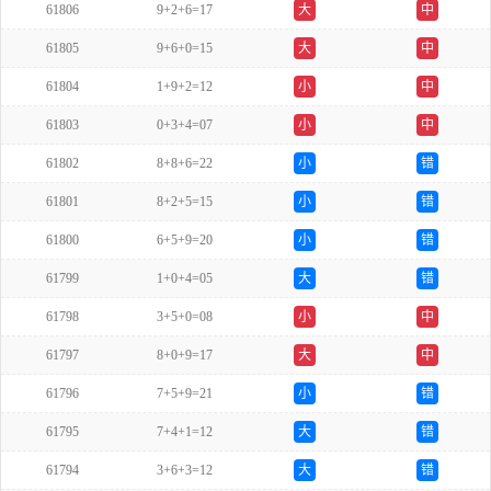
61806
9+2+6=17
大
中
61805
9+6+0=15
大
中
61804
1+9+2=12
小
中
61803
0+3+4=07
小
中
61802
8+8+6=22
小
错
61801
8+2+5=15
小
错
61800
6+5+9=20
小
错
61799
1+0+4=05
大
错
61798
3+5+0=08
小
中
61797
8+0+9=17
大
中
61796
7+5+9=21
小
错
61795
7+4+1=12
大
错
61794
3+6+3=12
大
错