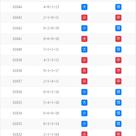
61844
4+8+1=13
大
错
61843
2+1+8=11
小
中
61842
9+2+8=19
小
错
61841
9+0+9=18
大
中
61840
5+5+1=11
大
错
61839
4+5+3=12
小
中
61838
9+3+5=17
大
中
61837
2+5+4=11
小
中
61836
8+6+2=16
小
错
61835
5+4+1=10
大
错
61834
6+6+6=18
小
错
61833
8+3+3=14
小
错
61832
2+1+1=04
小
中