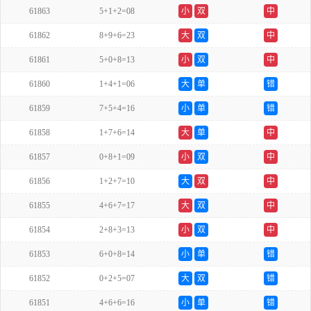
61863
5+1+2=08
小
双
中
61862
8+9+6=23
大
双
中
61861
5+0+8=13
小
双
中
61860
1+4+1=06
大
单
错
61859
7+5+4=16
小
单
错
61858
1+7+6=14
大
单
中
61857
0+8+1=09
小
双
中
61856
1+2+7=10
大
双
中
61855
4+6+7=17
大
双
中
61854
2+8+3=13
小
双
中
61853
6+0+8=14
小
单
错
61852
0+2+5=07
大
双
错
61851
4+6+6=16
小
单
错