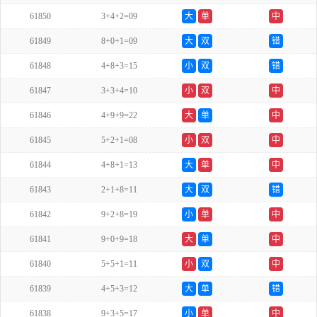
61850
3+4+2=09
大
单
中
61849
8+0+1=09
大
双
错
61848
4+8+3=15
小
双
错
61847
3+3+4=10
小
双
中
61846
4+9+9=22
大
单
中
61845
5+2+1=08
小
双
中
61844
4+8+1=13
大
单
中
61843
2+1+8=11
大
双
错
61842
9+2+8=19
小
单
中
61841
9+0+9=18
大
单
中
61840
5+5+1=11
小
双
中
61839
4+5+3=12
大
单
错
61838
9+3+5=17
小
单
中