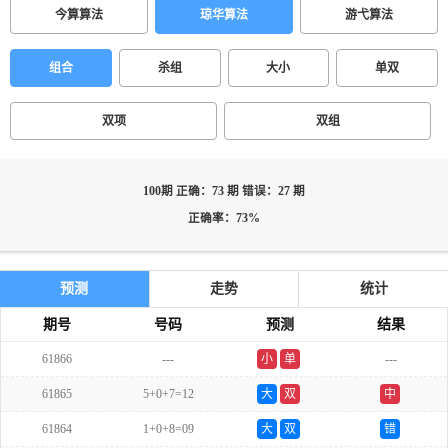
今算算法
琼华算法
游弋算法
组合
杀组
大小
单双
双项
双组
100期 正确：73 期 错误：27 期
正确率：73%
预测
走势
统计
期号
号码
预测
结果
61866
---
小
单
---
61865
5+0+7=12
大
双
中
61864
1+0+8=09
大
双
错