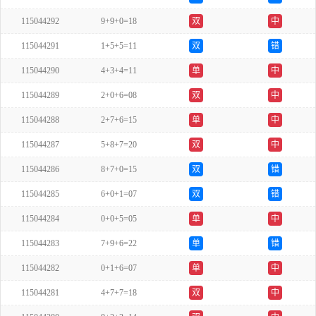
115044292
9+9+0=18
双
中
115044291
1+5+5=11
双
错
115044290
4+3+4=11
单
中
115044289
2+0+6=08
双
中
115044288
2+7+6=15
单
中
115044287
5+8+7=20
双
中
115044286
8+7+0=15
双
错
115044285
6+0+1=07
双
错
115044284
0+0+5=05
单
中
115044283
7+9+6=22
单
错
115044282
0+1+6=07
单
中
115044281
4+7+7=18
双
中