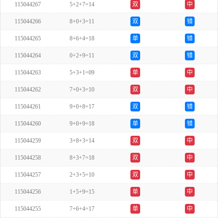
115044267
5+2+7=14
双
中
115044266
8+0+3=11
双
错
115044265
8+6+4=18
单
错
115044264
0+2+9=11
双
错
115044263
5+3+1=09
单
中
115044262
7+0+3=10
双
中
115044261
9+0+8=17
双
错
115044260
9+0+9=18
单
错
115044259
3+8+3=14
双
中
115044258
8+3+7=18
双
中
115044257
2+3+5=10
双
中
115044256
1+5+9=15
单
中
115044255
7+6+4=17
单
中