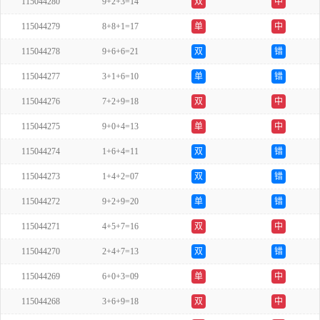
115044280
9+2+3=14
双
中
115044279
8+8+1=17
单
中
115044278
9+6+6=21
双
错
115044277
3+1+6=10
单
错
115044276
7+2+9=18
双
中
115044275
9+0+4=13
单
中
115044274
1+6+4=11
双
错
115044273
1+4+2=07
双
错
115044272
9+2+9=20
单
错
115044271
4+5+7=16
双
中
115044270
2+4+7=13
双
错
115044269
6+0+3=09
单
中
115044268
3+6+9=18
双
中