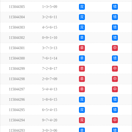
115044305
1+3+5=09
双
错
115044304
3+2+6=11
双
错
115044303
4+5+6=15
双
错
115044302
0+9+1=10
单
错
115044301
3+7+3=13
单
中
115044300
7+6+1=14
单
错
115044299
7+2+8=17
单
中
115044298
2+0+7=09
单
中
115044297
5+4+4=13
单
中
115044296
1+8+6=15
双
错
115044295
6+5+4=15
双
错
115044294
9+7+4=20
双
中
115044293
3+0+3=06
单
错