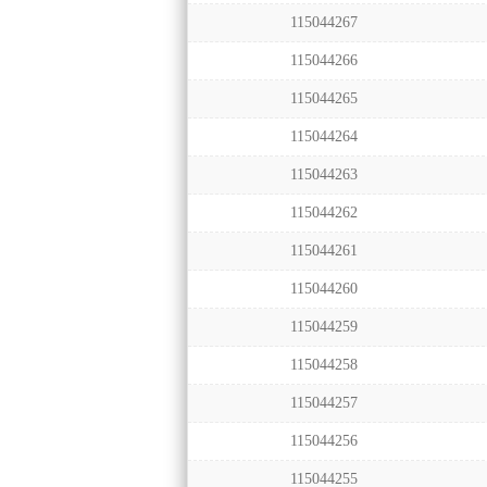
115044267
115044266
115044265
115044264
115044263
115044262
115044261
115044260
115044259
115044258
115044257
115044256
115044255