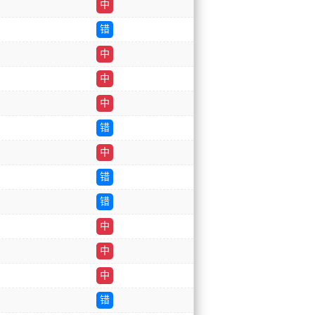
中
错
中
中
中
错
中
错
错
中
中
中
错