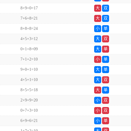
8+9+0=17
大
双
7+6+8=21
大
双
8+8+8=24
小
单
4+5+3=12
大
双
0+1+8=09
大
单
7+1+2=10
小
单
9+0+1=10
大
单
4+5+1=10
大
双
8+5+5=18
大
单
2+9+9=20
小
双
0+7+3=10
小
双
6+9+6=21
小
单
1+7+2=10
大
双