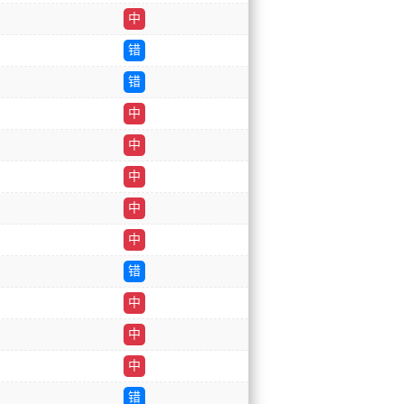
中
错
错
中
中
中
中
中
错
中
中
中
错