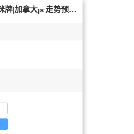
免费预测;Pc001.com。 PC28加拿大-预测网站|加拿大预测pc2.8咪牌|加拿大pc走势预测|加拿大咪牌刮刮结果|PC在线预测网站|PC加拿大2.8预测结果_做最专业的预测分析走势网站!