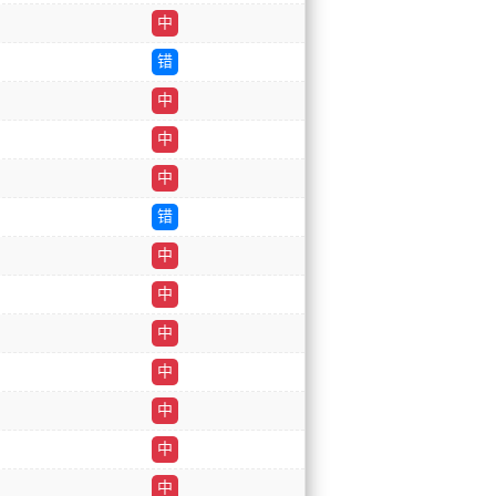
中
错
中
中
中
错
中
中
中
中
中
中
中