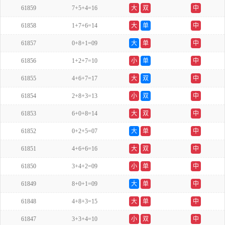
61859
7+5+4=16
大
双
中
61858
1+7+6=14
大
单
中
61857
0+8+1=09
大
单
中
61856
1+2+7=10
小
单
中
61855
4+6+7=17
大
双
中
61854
2+8+3=13
小
双
中
61853
6+0+8=14
大
双
中
61852
0+2+5=07
大
单
中
61851
4+6+6=16
大
双
中
61850
3+4+2=09
小
单
中
61849
8+0+1=09
大
单
中
61848
4+8+3=15
大
单
中
61847
3+3+4=10
小
双
中