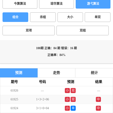
今算算法
琼华算法
游弋算法
组合
杀组
大小
单双
双项
双组
100期 正确：84 期 错误：16 期
正确率：84%
预测
走势
统计
期号
号码
预测
结果
61926
---
小
双
---
61925
1+3+2=06
小
双
中
61924
3+1+0=04
小
单
中