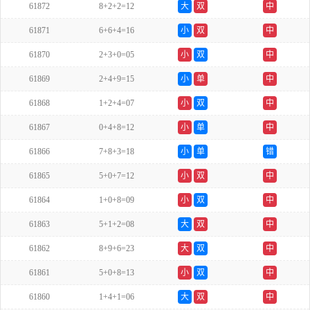
61872
8+2+2=12
大
双
中
61871
6+6+4=16
小
双
中
61870
2+3+0=05
小
双
中
61869
2+4+9=15
小
单
中
61868
1+2+4=07
小
双
中
61867
0+4+8=12
小
单
中
61866
7+8+3=18
小
单
错
61865
5+0+7=12
小
双
中
61864
1+0+8=09
小
双
中
61863
5+1+2=08
大
双
中
61862
8+9+6=23
大
双
中
61861
5+0+8=13
小
双
中
61860
1+4+1=06
大
双
中