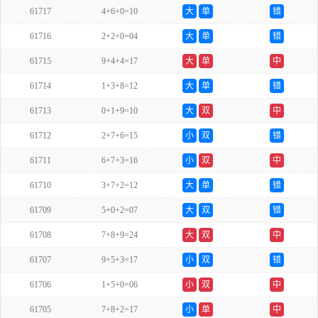
61717
4+6+0=10
大
单
错
61716
2+2+0=04
大
单
错
61715
9+4+4=17
大
单
中
61714
1+3+8=12
大
单
错
61713
0+1+9=10
大
双
中
61712
2+7+6=15
小
双
错
61711
6+7+3=16
小
双
中
61710
3+7+2=12
大
单
错
61709
5+0+2=07
大
双
错
61708
7+8+9=24
大
双
中
61707
9+5+3=17
小
双
错
61706
1+5+0=06
小
双
中
61705
7+8+2=17
小
单
中