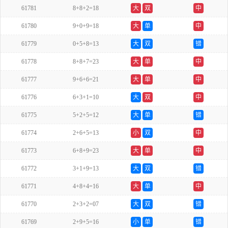
61781
8+8+2=18
大
双
中
61780
9+0+9=18
大
单
中
61779
0+5+8=13
大
双
错
61778
8+8+7=23
大
单
中
61777
9+6+6=21
大
单
中
61776
6+3+1=10
大
双
中
61775
5+2+5=12
大
单
错
61774
2+6+5=13
小
双
中
61773
6+8+9=23
大
单
中
61772
3+1+9=13
大
双
错
61771
4+8+4=16
大
单
中
61770
2+3+2=07
大
双
错
61769
2+9+5=16
小
单
错