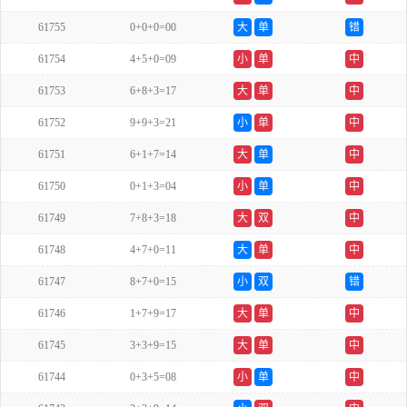
61755
0+0+0=00
大
单
错
61754
4+5+0=09
小
单
中
61753
6+8+3=17
大
单
中
61752
9+9+3=21
小
单
中
61751
6+1+7=14
大
单
中
61750
0+1+3=04
小
单
中
61749
7+8+3=18
大
双
中
61748
4+7+0=11
大
单
中
61747
8+7+0=15
小
双
错
61746
1+7+9=17
大
单
中
61745
3+3+9=15
大
单
中
61744
0+3+5=08
小
单
中