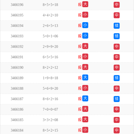
大
3466196
8+5+5=18
殺
中
单
小
3466195
4+4+2=10
殺
中
单
小
3466194
2+6+5=13
殺
错
单
小
3466193
5+0+1=06
殺
错
双
大
3466192
2+9+9=20
殺
中
单
小
3466191
6+5+5=16
殺
中
单
大
3466190
8+2+2=12
殺
中
单
大
3466189
1+9+8=18
殺
错
双
小
3466188
5+6+9=20
殺
中
单
大
3466187
8+6+2=16
殺
错
双
大
3466186
7+0+0=07
殺
中
单
大
3466185
3+3+2=08
殺
中
双
小
3466184
8+5+2=15
殺
中