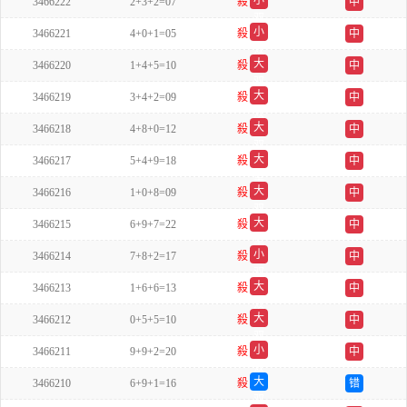
小
3466222
2+3+2=07
殺
中
双
小
3466221
4+0+1=05
殺
中
双
大
3466220
1+4+5=10
殺
中
双
大
3466219
3+4+2=09
殺
中
双
大
3466218
4+8+0=12
殺
中
双
大
3466217
5+4+9=18
殺
中
单
大
3466216
1+0+8=09
殺
中
双
大
3466215
6+9+7=22
殺
中
单
小
3466214
7+8+2=17
殺
中
双
大
3466213
1+6+6=13
殺
中
双
大
3466212
0+5+5=10
殺
中
双
小
3466211
9+9+2=20
殺
中
双
大
3466210
6+9+1=16
殺
错
双