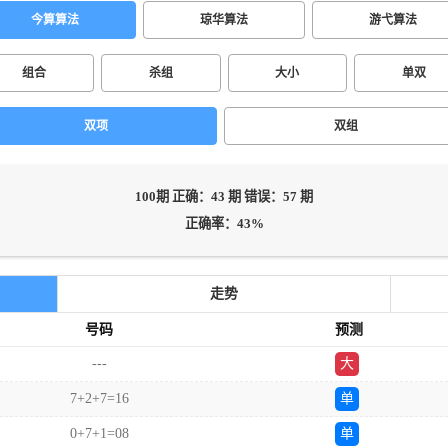
今算算法
琼华算法
游弋算法
组合
杀组
大小
单双
双项
双组
100期 正确：43 期 错误：57 期
正确率：43%
走势
号码
预测
---
大
7+2+7=16
单
0+7+1=08
单