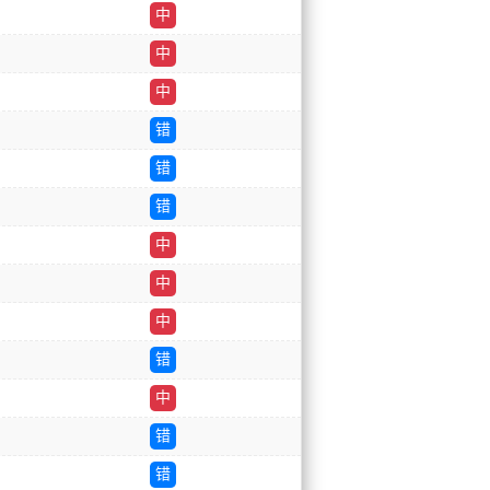
中
中
中
错
错
错
中
中
中
错
中
错
错