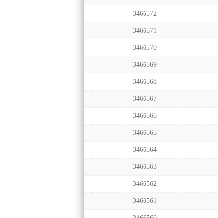
3466572
3466571
3466570
3466569
3466568
3466567
3466566
3466565
3466564
3466563
3466562
3466561
3466560