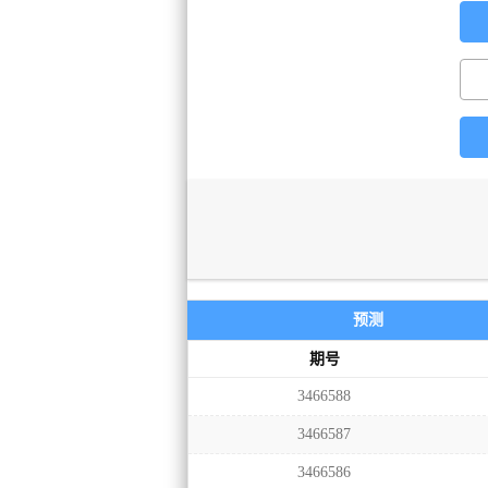
预测
期号
3466588
3466587
3466586