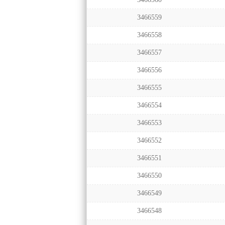
3466559
3466558
3466557
3466556
3466555
3466554
3466553
3466552
3466551
3466550
3466549
3466548