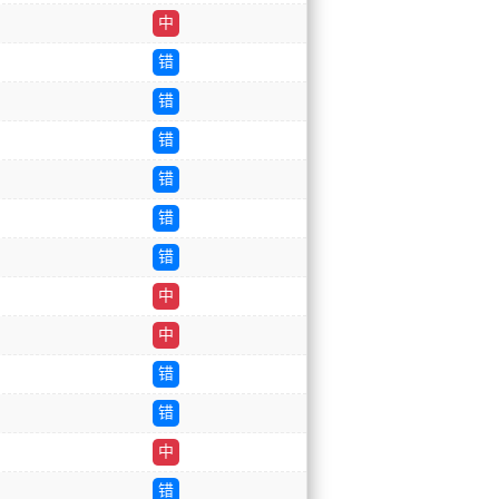
中
错
错
错
错
错
错
中
中
错
错
中
错