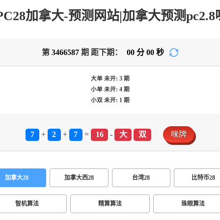
第
3466587
期 距下期：
00
分
00
秒
大单
未开:
3
期
小单
未开:
4
期
小双
未开:
1
期
7
+
2
+
7
=
16
-
大
双
咪牌
加拿大28
加拿大西28
台湾28
比特币28
智机算法
精算算法
珠眼算法