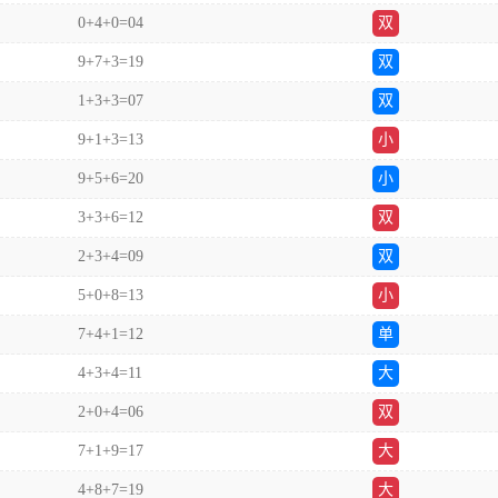
0+4+0=04
双
9+7+3=19
双
1+3+3=07
双
9+1+3=13
小
9+5+6=20
小
3+3+6=12
双
2+3+4=09
双
5+0+8=13
小
7+4+1=12
单
4+3+4=11
大
2+0+4=06
双
7+1+9=17
大
4+8+7=19
大