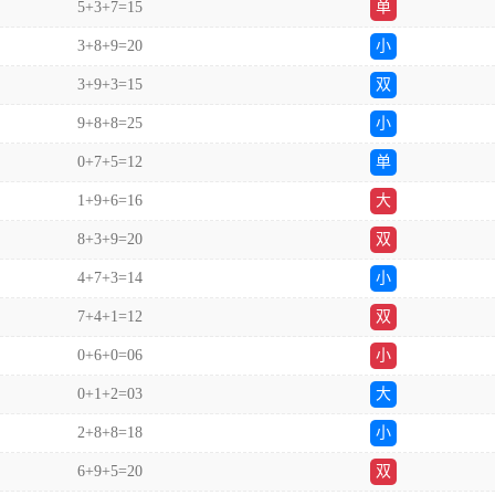
5+3+7=15
单
3+8+9=20
小
3+9+3=15
双
9+8+8=25
小
0+7+5=12
单
1+9+6=16
大
8+3+9=20
双
4+7+3=14
小
7+4+1=12
双
0+6+0=06
小
0+1+2=03
大
2+8+8=18
小
6+9+5=20
双