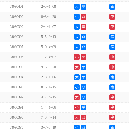
08080401
2+5+1=08
大
单
错
08080400
8+8+4=20
小
双
中
08080399
2+4+1=07
大
单
中
08080398
5+5+3=13
大
双
错
08080397
5+0+4=09
大
双
错
08080396
1+2+4=07
小
单
中
08080395
9+6+5=20
大
单
中
08080394
2+3+1=06
大
单
错
08080393
8+6+1=15
小
双
错
08080392
4+7+4=15
大
双
中
08080391
1+4+1=06
小
单
中
08080390
7+3+4=14
大
双
中
08080389
3+7+9=19
小
双
错