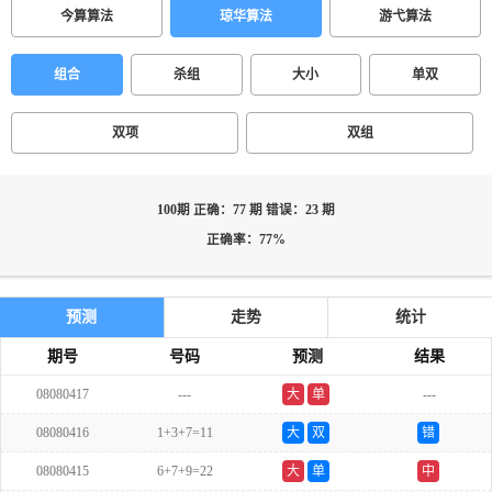
今算算法
琼华算法
游弋算法
组合
杀组
大小
单双
双项
双组
100期 正确：77 期 错误：23 期
正确率：77%
预测
走势
统计
期号
号码
预测
结果
08080417
---
大
单
---
08080416
1+3+7=11
大
双
错
08080415
6+7+9=22
大
单
中