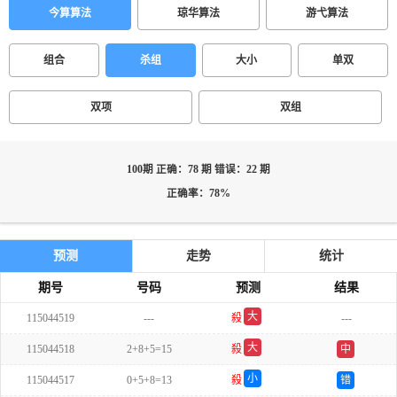
今算算法
琼华算法
游弋算法
组合
杀组
大小
单双
双项
双组
100期 正确：78 期 错误：22 期
正确率：78%
预测
走势
统计
期号
号码
预测
结果
大
115044519
---
殺
---
单
大
115044518
2+8+5=15
殺
中
双
小
115044517
0+5+8=13
殺
错
单