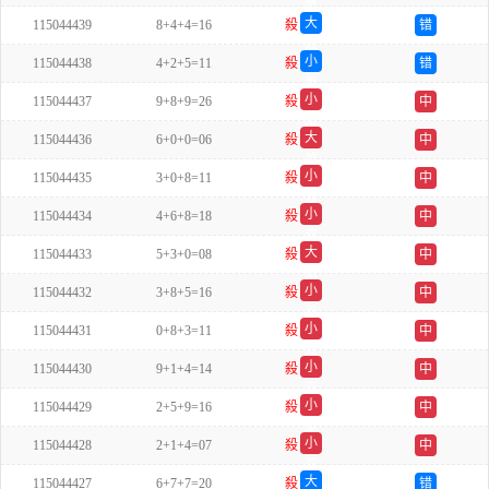
单
大
115044439
8+4+4=16
殺
错
双
小
115044438
4+2+5=11
殺
错
单
小
115044437
9+8+9=26
殺
中
单
大
115044436
6+0+0=06
殺
中
单
小
115044435
3+0+8=11
殺
中
双
小
115044434
4+6+8=18
殺
中
双
大
115044433
5+3+0=08
殺
中
单
小
115044432
3+8+5=16
殺
中
双
小
115044431
0+8+3=11
殺
中
双
小
115044430
9+1+4=14
殺
中
双
小
115044429
2+5+9=16
殺
中
单
小
115044428
2+1+4=07
殺
中
双
大
115044427
6+7+7=20
殺
错