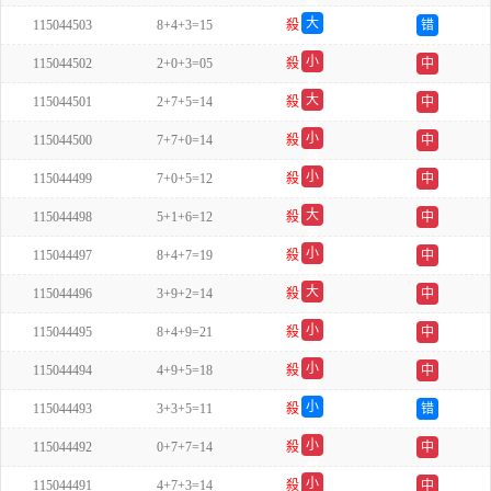
单
大
115044503
8+4+3=15
殺
错
单
小
115044502
2+0+3=05
殺
中
双
大
115044501
2+7+5=14
殺
中
单
小
115044500
7+7+0=14
殺
中
单
小
115044499
7+0+5=12
殺
中
单
大
115044498
5+1+6=12
殺
中
双
小
115044497
8+4+7=19
殺
中
单
大
115044496
3+9+2=14
殺
中
单
小
115044495
8+4+9=21
殺
中
单
小
115044494
4+9+5=18
殺
中
单
小
115044493
3+3+5=11
殺
错
单
小
115044492
0+7+7=14
殺
中
单
小
115044491
4+7+3=14
殺
中