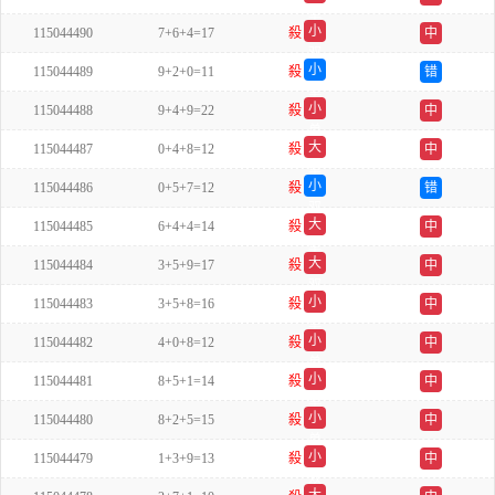
单
小
115044490
7+6+4=17
殺
中
双
小
115044489
9+2+0=11
殺
错
单
小
115044488
9+4+9=22
殺
中
单
大
115044487
0+4+8=12
殺
中
单
小
115044486
0+5+7=12
殺
错
双
大
115044485
6+4+4=14
殺
中
单
大
115044484
3+5+9=17
殺
中
双
小
115044483
3+5+8=16
殺
中
单
小
115044482
4+0+8=12
殺
中
单
小
115044481
8+5+1=14
殺
中
单
小
115044480
8+2+5=15
殺
中
单
小
115044479
1+3+9=13
殺
中
双