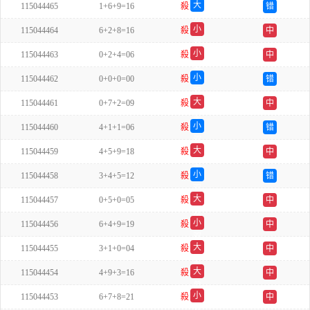
大
115044465
1+6+9=16
殺
错
双
小
115044464
6+2+8=16
殺
中
双
小
115044463
0+2+4=06
殺
中
单
小
115044462
0+0+0=00
殺
错
双
大
115044461
0+7+2=09
殺
中
单
小
115044460
4+1+1=06
殺
错
双
大
115044459
4+5+9=18
殺
中
单
小
115044458
3+4+5=12
殺
错
双
大
115044457
0+5+0=05
殺
中
双
小
115044456
6+4+9=19
殺
中
双
大
115044455
3+1+0=04
殺
中
单
大
115044454
4+9+3=16
殺
中
单
小
115044453
6+7+8=21
殺
中
双